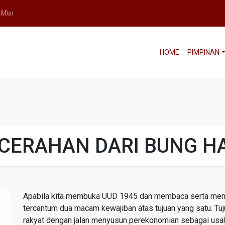
 Misi
HOME
PIMPINAN
CERAHAN DARI BUNG H
Apabila kita membuka UUD 1945 dan membaca serta meng
tercantum dua macam kewajiban atas tujuan yang satu. T
rakyat dengan jalan menyusun perekonomian sebagai usa