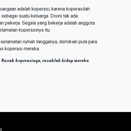
argaan adalah koperasi, karena koperasilah
ebagai suatu keluarga. Disini tak ada
an pekerja. Segala yang bekerja adalah anggota
lamatan koperasinya itu.
selamatan rumah tangganya, demikian pula para
s koperasi mereka.
Rusak koperasinya, rusaklah hidup mereka
g