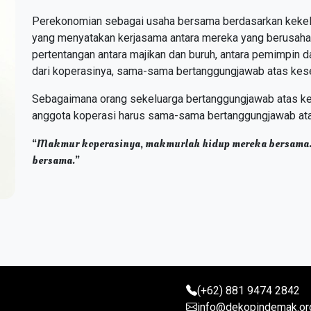
Perekonomian sebagai usaha bersama berdasarkan kekelu
yang menyatakan kerjasama antara mereka yang berusaha s
pertentangan antara majikan dan buruh, antara pemimpin d
dari koperasinya, sama-sama bertanggungjawab atas kese
Sebagaimana orang sekeluarga bertanggungjawab atas ke
anggota koperasi harus sama-sama bertanggungjawab ata
“Makmur koperasinya, makmurlah hidup mereka bersama. 
bersama.”
(+62) 881 9474 2842
info@dekopindemak.or