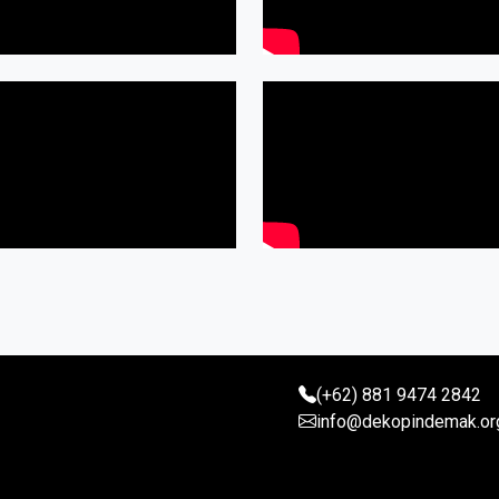
(+62) 881 9474 2842
info@dekopindemak.or